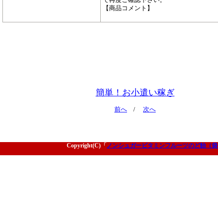
【商品コメント】
簡単！お小遣い稼ぎ
前へ
/
次へ
Copyright(C)「
ノンシュガービタミンフルーツのど飴（袋