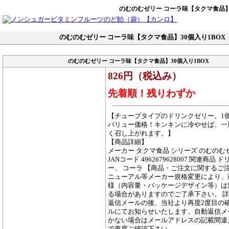
のむのむゼリー コーラ味【タクマ食品】3
のむのむゼリー コーラ味【タクマ食品】30個入り1BOX
のむのむゼリー コーラ味【タクマ食品】30個入り1BOX
826円（税込み）
先着順！残りわずか
【チューブタイプのドリンクゼリー。1個
バリュー価格！キンキンに冷やせば、一
く召し上がれます。】
【商品詳細】
メーカー タクマ食品 シリーズ のむのむ
JANコード 4962679628007 関連商品
ー、 コーラ 【商品・ご注文に関するご注
ニューアル等メーカー規格変更により、
様（内容量・パッケージデザイン等）は
る場合がありますのでご了承下さい。 
返信メールの後、当社より再度2度目の
ルにてお知らせいたします。自動返信メ
かない場合はメールアドレスの記載間違
で再度ご確認下さい。